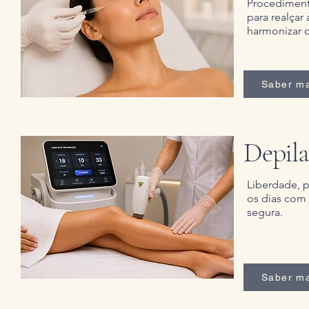
Procediment
para realçar 
harmonizar o
Saber ma
Depila
Liberdade, p
os dias com
segura.
Saber ma