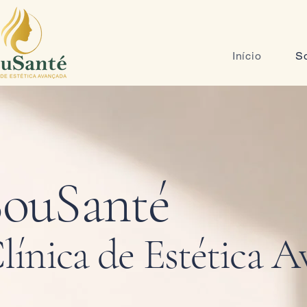
Início
S
SouSanté
línica de Estética 